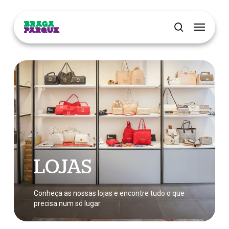
Skip
Menu
to
main
pesquisar
content
LOJAS
Conheça as nossas lojas e encontre tudo o que
precisa num só lugar.