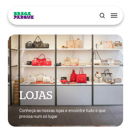
Skip
Menu
to
main
pesquisar
content
LOJAS
Conheça as nossas lojas e encontre tudo o que
precisa num só lugar.