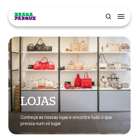
Skip
Menu
to
main
pesquisar
content
LOJAS
Conheça as nossas lojas e encontre tudo o que
precisa num só lugar.