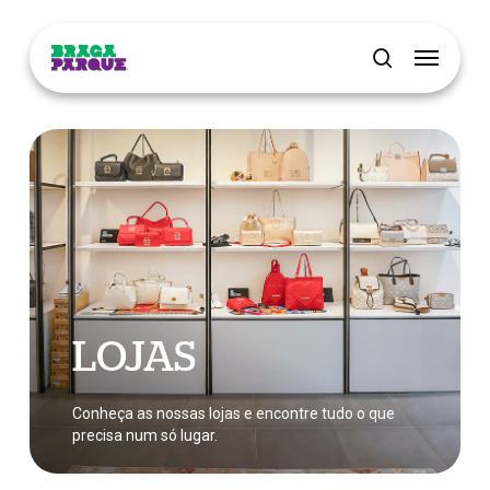
Skip
Menu
to
main
pesquisar
content
LOJAS
Conheça as nossas lojas e encontre tudo o que
precisa num só lugar.