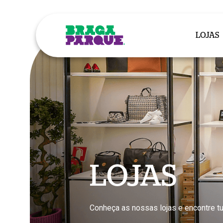
Skip
to
main
LOJAS
content
LOJAS
Conheça as nossas lojas e encontre tu