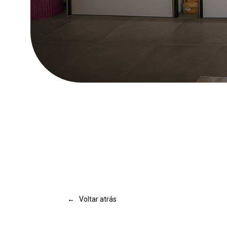
Pressione Enter para pesquisar ou Esc para fechar
← Voltar atrás