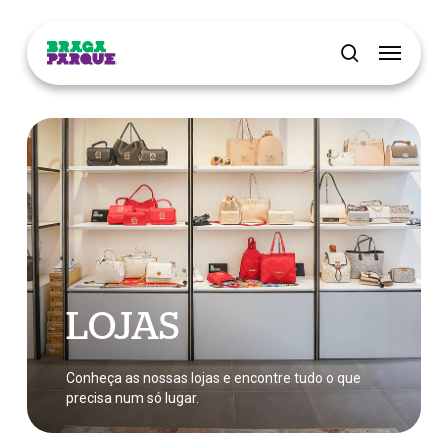
Skip
Menu
to
main
pesquisar
content
LOJAS
Conheça as nossas lojas e encontre tudo o que
precisa num só lugar.