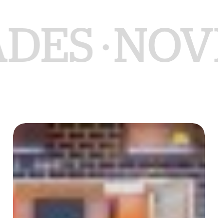
ES ·
NOVID
Instalação
artística
“Maré”