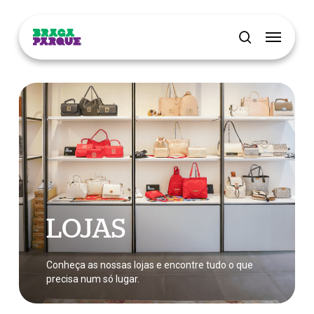
Skip
Menu
to
main
pesquisar
content
LOJAS
Conheça as nossas lojas e encontre tudo o que
precisa num só lugar.