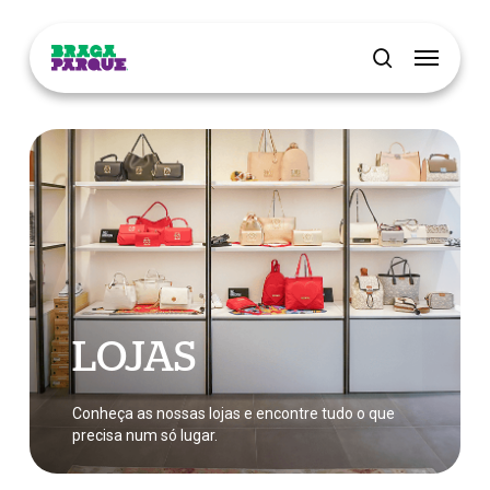
Skip
Menu
to
main
pesquisar
content
LOJAS
Conheça as nossas lojas e encontre tudo o que
precisa num só lugar.