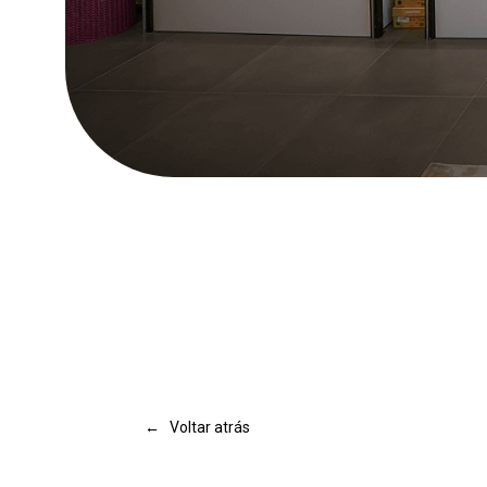
Pressione Enter para pesquisar ou Esc para fechar
← Voltar atrás