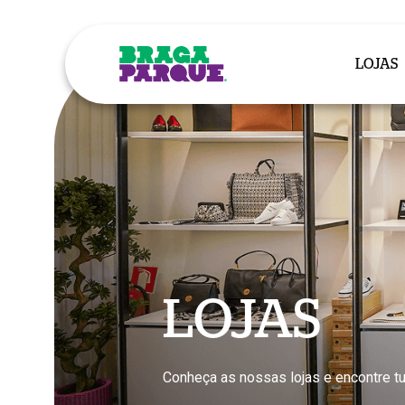
Skip
to
main
LOJAS
content
LOJAS
Conheça as nossas lojas e encontre tu