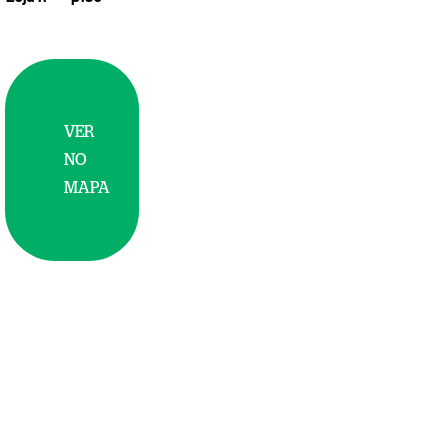
VER
NO
MAPA