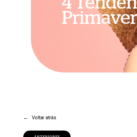
4 Tendên
Primaver
←
Voltar atrás
Pressione Enter para pesquisar ou Esc para fechar
ANTERIORES