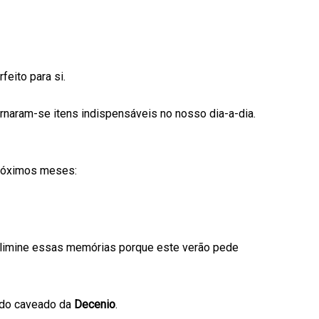
eito para si.
rnaram-se itens indispensáveis no nosso dia-a-dia.
próximos meses:
 Elimine essas memórias porque este verão pede
ido caveado da
Decenio
.