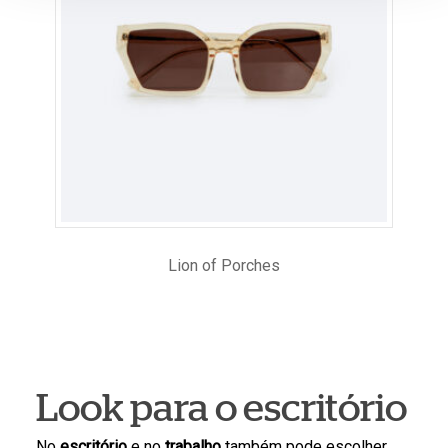
Lion of Porches
Look para o escritório
No
escritório
e no
trabalho
também pode escolher