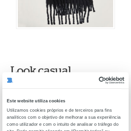
Look casual
Se procura opções
mais confortáveis
e que pode
usar no dia a dia, sugerimos este
vestido de malha
da
Mango
, que combina muito bem com esta parka
Este website utiliza cookies
acolchoada branca da
Ana Sousa
.
Utilizamos cookies próprios e de terceiros para fins
analíticos com o objetivo de melhorar a sua experiência
como utilizador e com o intuito de analisar o tráfego do