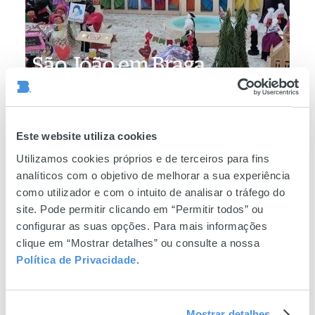
São João em Braga
Dê
Este website utiliza cookies
tudo
Utilizamos cookies próprios e de terceiros para fins
no
analíticos com o objetivo de melhorar a sua experiência
São
como utilizador e com o intuito de analisar o tráfego do
João
site. Pode permitir clicando em “Permitir todos” ou
de
configurar as suas opções. Para mais informações
clique em “Mostrar detalhes” ou consulte a nossa
Braga
Política de Privacidade
.
Dê tudo no São João de
Braga
Mostrar detalhes