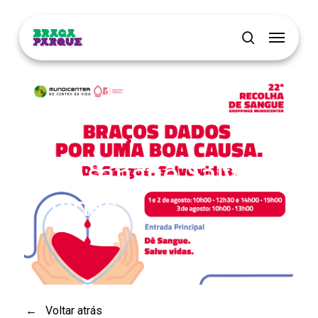
Skip
Menu
to
main
pesquisar
content
Dê sangue. Salve
vidas.
←
Voltar atrás