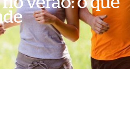
 no verão: o que
nde