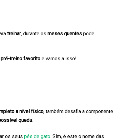
para
treinar
, durante os
meses quentes
pode
u
pré-treino favorito
e vamos a isso!
pleto a nível físico
, também desafia a componente
possível queda
.
var os seus
pés de gato
. Sim, é este o nome das