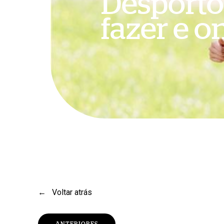
Desporto
fazer e o
←
Voltar atrás
Pressione Enter para pesquisar ou Esc para fechar
ANTERIORES