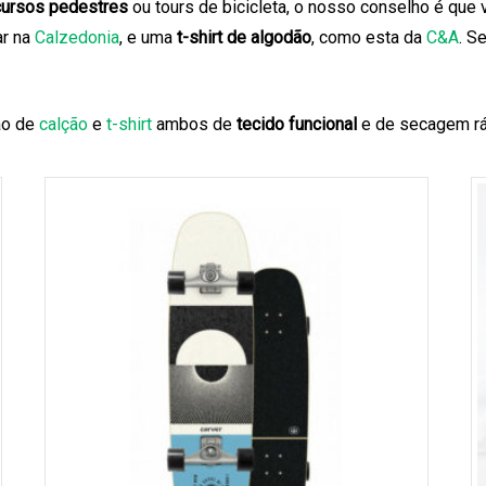
cursos pedestres
ou tours de bicicleta, o nosso conselho é que 
ar na
Calzedonia
, e uma
t-shirt de algodão
, como esta da
C&A
. S
ão de
calção
e
t-shirt
ambos de
tecido funcional
e de secagem rá