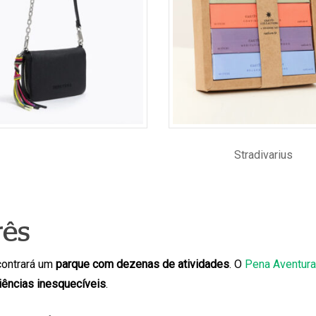
Stradivarius
rês
ncontrará um
parque com dezenas de atividades
. O
Pena Aventura
iências inesquecíveis
.