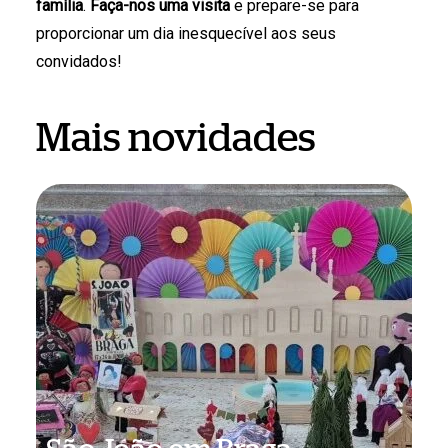
família
.
Faça-nos uma visita
e prepare-se para
proporcionar um dia inesquecível aos seus
convidados!
Mais novidades
São
João
em
Braga