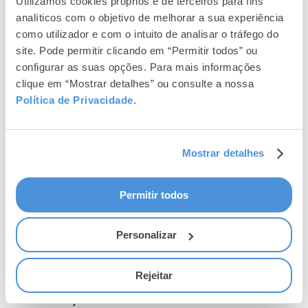
Utilizamos cookies próprios e de terceiros para fins
Há magia quando um rolo de tecido é cortado
analíticos com o objetivo de melhorar a sua experiência
como peças de um puzzle;
como utilizador e com o intuito de analisar o tráfego do
site. Pode permitir clicando em “Permitir todos” ou
Há magia nas mãos das nossas costureiras, que
configurar as suas opções. Para mais informações
dão vida a meros retalhos de tecido;
clique em “Mostrar detalhes” ou consulte a nossa
Há magia nos nossos especialistas que
Política de Privacidade
.
trabalham os nossos jeans como se fossem uma
tela em branco!
Mostrar detalhes
Quando chega o momento da verdade, de
experimentar os jeans que criámos, não lhes
Permitir todos
chamamos magia, chamamos-lhes apenas Faith,
porque
Faith é a força, é a confiança, é respeitar o seu
Personalizar
corpo, tal como ele é
, adicionando apenas a magia
dos nossos jeans.
Rejeitar
Os novos jeans Faith combinam o melhor do efeito