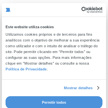
Calções curtos e
saias com fenda
Este website utiliza cookies
Fique também de olhos postos nesta
tendência
, para
Utilizamos cookies próprios e de terceiros para fins
fazer uma
boa combinação
com as suas blusas e
analíticos com o objetivo de melhorar a sua experiência
como utilizador e com o intuito de analisar o tráfego do
camisas. Calções como
estes
da
Tiffosi
e
estes
da
site. Pode permitir clicando em “Permitir todos” ou
Benetton
bastante
versáteis
irão ser a escolha
configurar as suas opções. Para mais informações
perfeita
para os seus
looks
. As saias compridas com
clique em “Mostrar detalhes” ou consulte a nossa
fenda, como esta de ganga da
Brownie
e
esta
midi da
Política de Privacidade
.
H&M
, poderão ser usadas com qualquer tipo de
calçado, conferindo muita
liberdade
na hora de
construir o seu
visual
.
Mostrar detalhes
Permitir todos