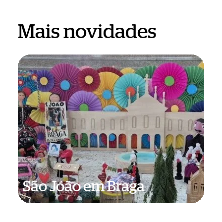
Mais novidades
São
João
em
Braga
São João em Braga