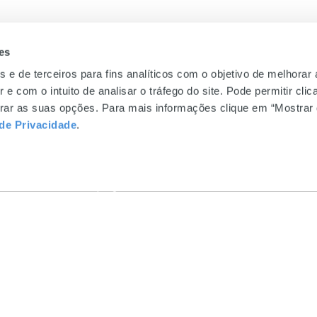
es
s e de terceiros para fins analíticos com o objetivo de melhorar
 e com o intuito de analisar o tráfego do site. Pode permitir cli
UE
MUNDICENTER
INFORMAÇÕES 
gurar as suas opções. Para mais informações clique em “Mostrar 
 de Privacidade
.
0
Sobre Nós
Perguntas Freque
a domingo
Sustentabilidade
Livro de Reclama
Gift Card
Política de Privac
ngregados
Emprego
a
Be.Mundicenter
rede fixa
undicenter.pt