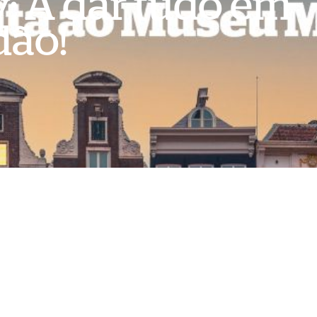
: A dar tudo em
dão!