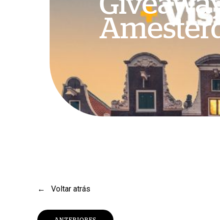
Giveaway
Amester
Pressione Enter para pesquisar ou Esc para fechar
←
Voltar atrás
ANTERIORES