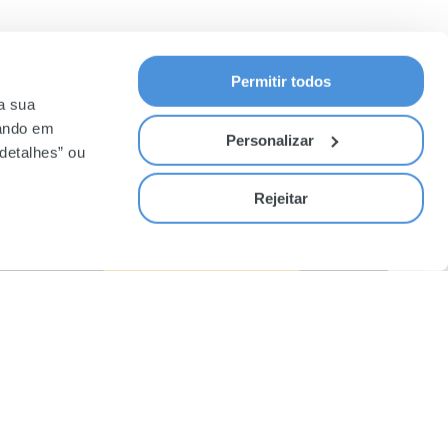
Permitir todos
 a sua
cando em
Personalizar
ÚTEIS
SUBSCREVA A NOSSA
detalhes” ou
NEWSLETTER
ntes
Rejeitar
ções
idade
SUBSCREVER