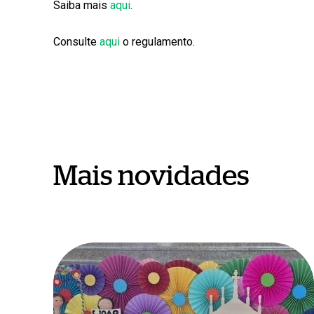
Saiba mais
aqui
.
Consulte
aqui
o regulamento.
Mais novidades
São
João
em
Braga