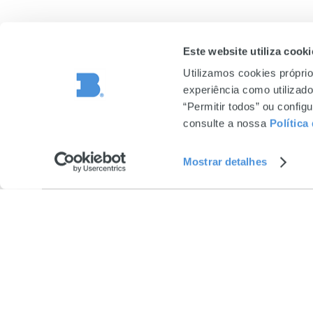
Este website utiliza cooki
Utilizamos cookies próprio
experiência como utilizador
BRAGA PARQ
“Permitir todos” ou confi
consulte a nossa
Política
10h00 às 23h0
Segunda-feira 
Mostrar detalhes
Quinta dos Co
4710-427 Brag
253 250 360
(chamada para 
nacional)
bragaparque@m