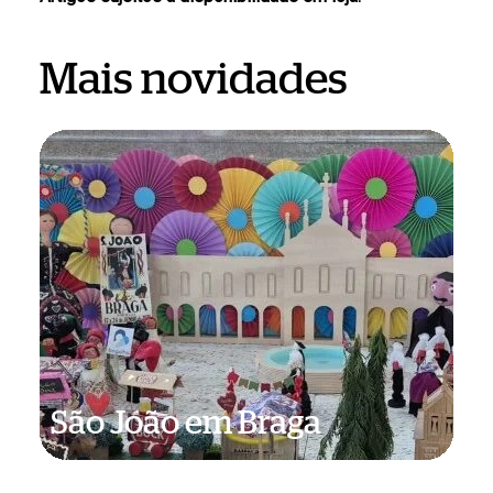
Mais novidades
São
João
em
Braga
São João em Braga