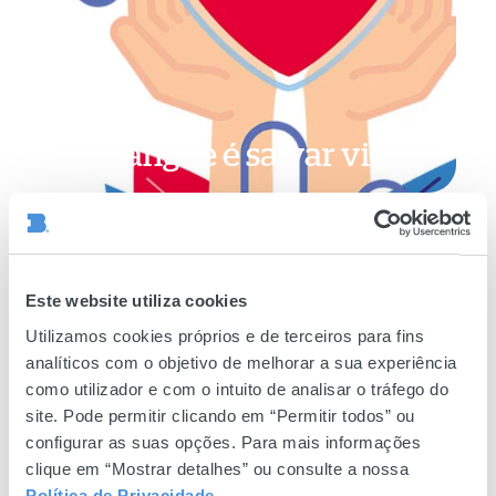
Dar sangue é salvar vidas
Dê
tudo
Este website utiliza cookies
no
Utilizamos cookies próprios e de terceiros para fins
São
analíticos com o objetivo de melhorar a sua experiência
João
como utilizador e com o intuito de analisar o tráfego do
de
site. Pode permitir clicando em “Permitir todos” ou
Braga
configurar as suas opções. Para mais informações
clique em “Mostrar detalhes” ou consulte a nossa
Política de Privacidade
.