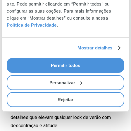
site. Pode permitir clicando em “Permitir todos” ou
configurar as suas opções. Para mais informações
clique em “Mostrar detalhes” ou consulte a nossa
Política de Privacidade
.
Mostrar detalhes
Permitir todos
Nos
acessórios
, a energia continua com
malas em
Personalizar
ráfia e fibras naturais, sandálias de pele minimalistas,
leques em madeira, óculos de sol em tons vibrantes
Rejeitar
e joias statement
— ousadas, coloridas e sem medo
de brilhar. Há espaço para formas inesperadas e
detalhes que elevam qualquer look de verão com
descontração e atitude.