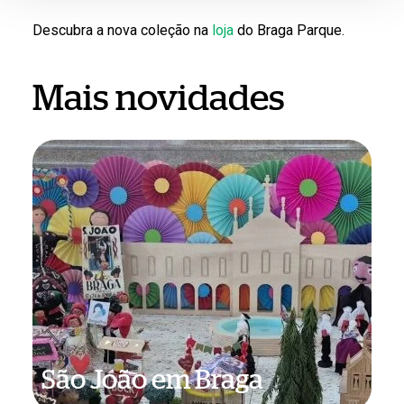
Descubra a nova coleção na
loja
do Braga Parque.
Mais novidades
São
João
em
Braga
São João em Braga