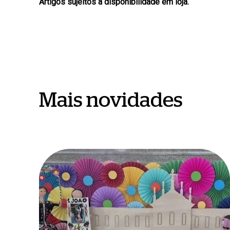
Artigos sujeitos a disponibilidade em loja.
Mais novidades
São
João
em
Braga