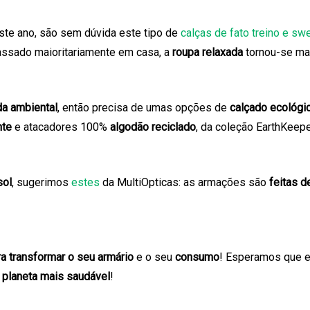
te ano, são sem dúvida este tipo de
calças de fato treino e sw
ssado maioritariamente em casa, a
roupa relaxada
tornou-se mai
da ambiental
, então precisa de umas opções de
calçado ecológi
nte
e atacadores 100%
algodão reciclado
, da coleção EarthKeep
sol
, sugerimos
estes
da MultiOpticas: as armações são
feitas d
a transformar o seu armário
e o seu
consumo
! Esperamos que e
m
planeta mais saudável
!