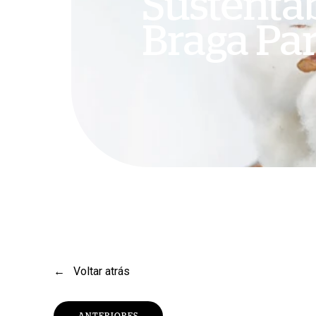
Sustentab
Braga Pa
Pressione Enter para pesquisar ou Esc para fechar
←
Voltar atrás
ANTERIORES