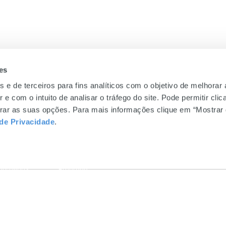
es
s e de terceiros para fins analíticos com o objetivo de melhorar
 e com o intuito de analisar o tráfego do site. Pode permitir cli
gurar as suas opções. Para mais informações clique em “Mostrar 
UE
MUNDICENTER
INFORMAÇÕES 
 de Privacidade
.
0
Sobre Nós
Perguntas Freque
a domingo
Sustentabilidade
Livro de Reclama
Gift Card
Política de Privac
ngregados
Emprego
a
Be.Mundicenter
rede fixa