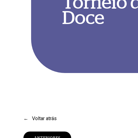
Torneio 
Doce
Pressione Enter para pesquisar ou Esc para fechar
←
Voltar atrás
ANTERIORES