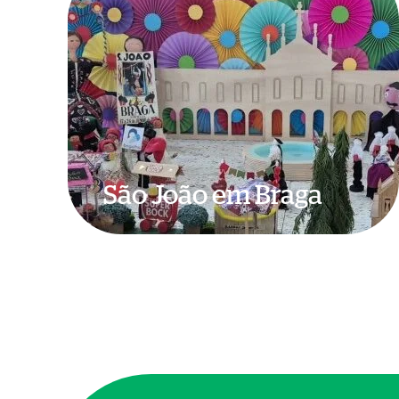
João
em
Braga
São João em Braga