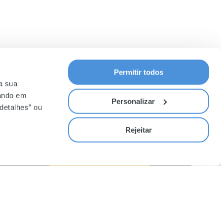
Permitir todos
 a sua
cando em
Personalizar
detalhes” ou
ÚTEIS
SUBSCREVA A NOSSA
NEWSLETTER
ntes
Rejeitar
ções
idade
SUBSCREVER