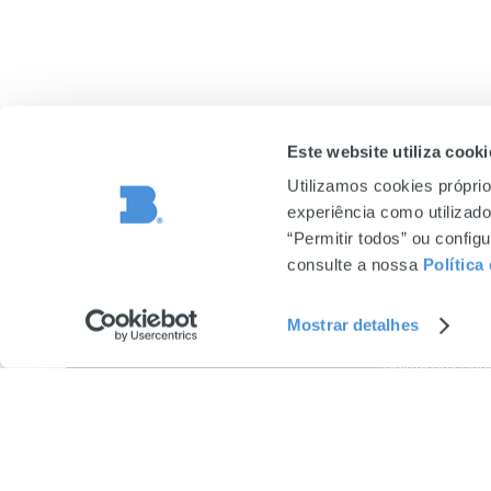
Este website utiliza cooki
Utilizamos cookies próprio
experiência como utilizador
“Permitir todos” ou confi
BRAGA PARQ
consulte a nossa
Política
10h00 às 23h0
Segunda-feira 
Mostrar detalhes
Quinta dos Co
4710-427 Brag
253 250 360
(chamada para 
nacional)