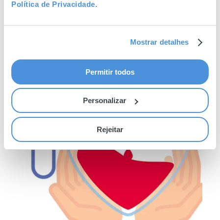
Política de Privacidade
.
Mostrar detalhes
Permitir todos
Squishy Dumplings
Personalizar
Resultados
Rejeitar
da
24ª
Recolha
de
Sangue