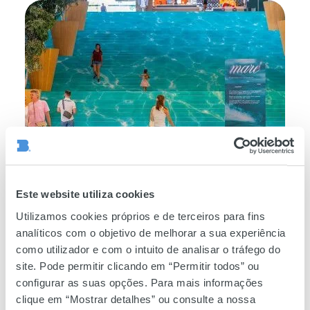
Instalação
artística
“Maré”
Instalação artística “Maré”
Este website utiliza cookies
Utilizamos cookies próprios e de terceiros para fins
analíticos com o objetivo de melhorar a sua experiência
Squishy
como utilizador e com o intuito de analisar o tráfego do
Dumplings
site. Pode permitir clicando em “Permitir todos” ou
configurar as suas opções. Para mais informações
clique em “Mostrar detalhes” ou consulte a nossa